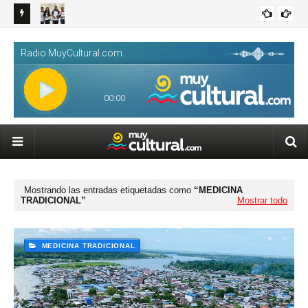
Petro
Colegio Providencia: 63 años formando generaciones y
Más
TERRITORIO
ampliando oportunidades en el Valle del Cauca
que
Mostrando las entradas etiquetadas como
MEDICINA
TRADICIONAL
Mostrar todo
MEDICINA TRADICIONAL