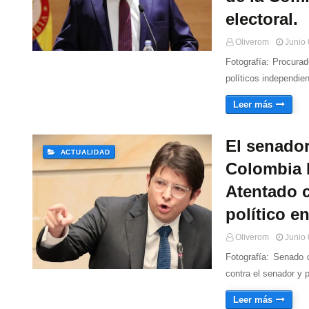
electoral.
Oliverom
Junio 
Fotografía: Procurad
políticos independie
Leer más
El senador
ACTUALIDAD
Colombia M
Atentado c
político e
Oliverom
Junio 
Fotografía: Senado 
contra el senador y 
Leer más