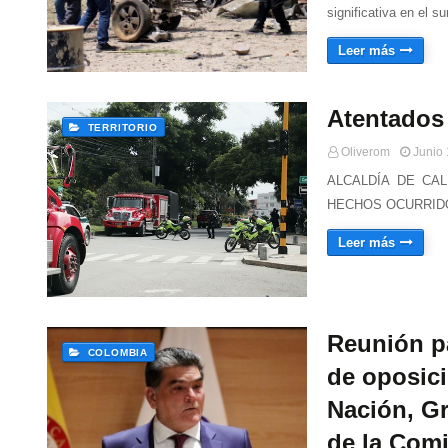
significativa en el 
Leer más
Atentados 
TERRITORIO
Oliverom
Junio 
ALCALDÍA DE CA
HECHOS OCURRIDOS 
Leer más
Reunión pa
COLOMBIA
de oposici
Nación, Gr
de la Com