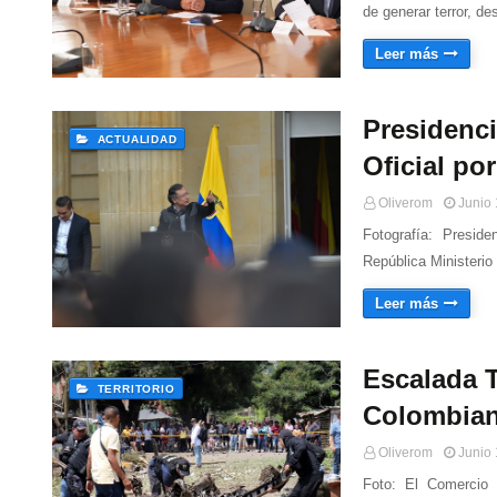
de generar terror, de
Leer más
Presidenc
ACTUALIDAD
Oficial po
Oliverom
Junio 
Fotografía: Presid
República Ministeri
Leer más
Escalada T
TERRITORIO
Colombia
Oliverom
Junio 
Foto: El Comercio 