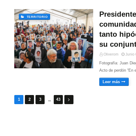
Presidente
TERRITORIO
comunidad
tanto hipó
su conjun
Oliverom
Junio 
Fotografía: Juan Di
Acto de perdón “En e
Leer más
...
1
2
3
43