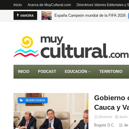
Inicio
Acerca de MuyCultural.com
Directrices Valores Editoriales y
España Campeón mundial de la FIFA 2026
#AHORA
INICIO
PODCAST
EDUCACIÓN
TERRITORIO
Gobierno c
TERRITORIO
Cauca y Va
Oliverom
Junio 
Bogotá D.C. 11 de j