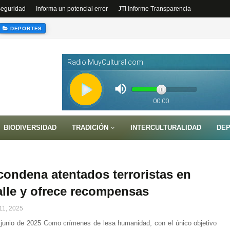
 Seguridad
Informa un potencial error
JTI Informe Transparencia
DEPORTES
BIODIVERSIDAD
TRADICIÓN
INTERCULTURALIDAD
DE
ondena atentados terroristas en
lle y ofrece recompensas
11, 2025
unio de 2025 Como crímenes de lesa humanidad, con el único objetivo